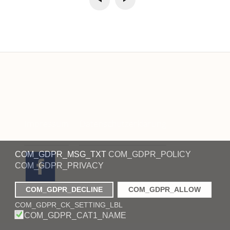
Impressum
Datenschutzerklärung
COM_GDPR_MSG_TXT
COM_GDPR_POLICY
COM_GDPR_PRIVACY
COM_GDPR_DECLINE
COM_GDPR_ALLOW
COM_GDPR_CK_SETTING_LBL
COM_GDPR_CAT1_NAME