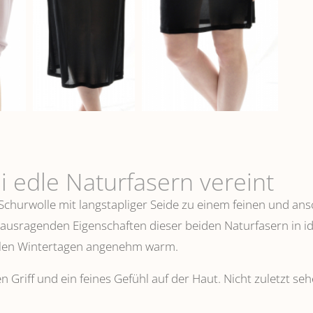
i edle Naturfasern vereint
 Schurwolle mit langstapliger Seide zu einem feinen und 
erausragenden Eigenschaften dieser beiden Naturfasern in i
ühlen Wintertagen angenehm warm.
n Griff und ein feines Gefühl auf der Haut. Nicht zuletzt s