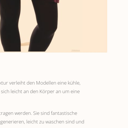
ktur verleiht den Modellen eine kühle,
 sich leicht an den Körper an um eine
tragen werden. Sie sind fantastische
regenerieren, leicht zu waschen sind und