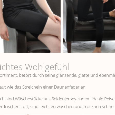
eichtes Wohlgefühl
ortiment, betört durch seine glänzende, glatte und ebenmä
 Haut wie das Streicheln einer Daunenfeder an.
 sind Wäschestücke aus Seidenjersey zudem ideale Reisebeg
er frischen Luft, sind leicht zu waschen und trocknen schnell