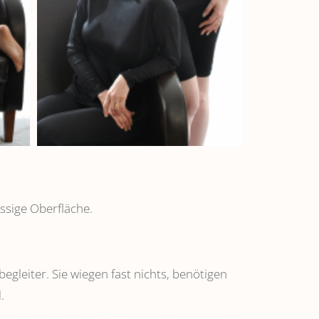
ssige Oberfläche.
leiter. Sie wiegen fast nichts, benötigen
.