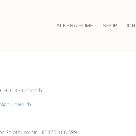
ALKENA HOME
SHOP
ICH
, CH-4143 Dornach
na@bluewin.ch
ns Solothurn: Nr. HE-470.166.599