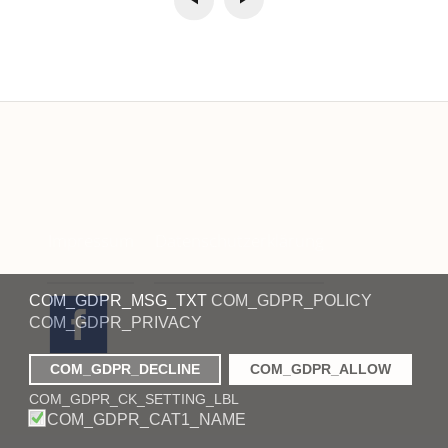
Impressum
Datenschutzerklärung
COM_GDPR_MSG_TXT
COM_GDPR_POLICY
COM_GDPR_PRIVACY
COM_GDPR_DECLINE
COM_GDPR_ALLOW
COM_GDPR_CK_SETTING_LBL
COM_GDPR_CAT1_NAME