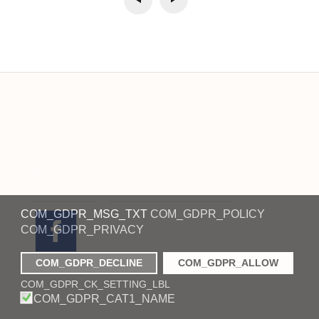
Impressum
Datenschutzerklärung
COM_GDPR_MSG_TXT
COM_GDPR_POLICY
COM_GDPR_PRIVACY
COM_GDPR_DECLINE
COM_GDPR_ALLOW
COM_GDPR_CK_SETTING_LBL
COM_GDPR_CAT1_NAME