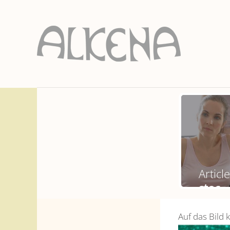
Articl
stoc
Auf das Bild k