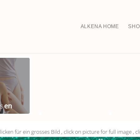
ALKENA HOME
SHO
es
en
licken für ein grosses Bild , click on picture for full image , c