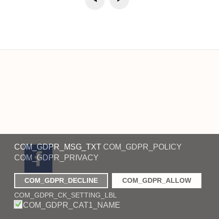
Impressum
Datenschutzerklärung
COM_GDPR_MSG_TXT
COM_GDPR_POLICY
COM_GDPR_PRIVACY
COM_GDPR_DECLINE
COM_GDPR_ALLOW
COM_GDPR_CK_SETTING_LBL
COM_GDPR_CAT1_NAME