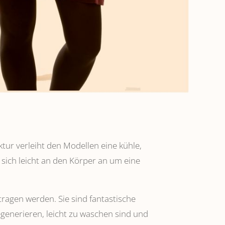
ktur verleiht den Modellen eine kühle,
 sich leicht an den Körper an um eine
tragen werden. Sie sind fantastische
regenerieren, leicht zu waschen sind und