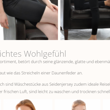
eichtes Wohlgefühl
ortiment, betört durch seine glänzende, glatte und ebenmä
 Haut wie das Streicheln einer Daunenfeder an.
 sind Wäschestücke aus Seidenjersey zudem ideale Reisebeg
er frischen Luft, sind leicht zu waschen und trocknen schnell