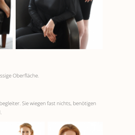
ssige Oberfläche.
leiter. Sie wiegen fast nichts, benötigen
.