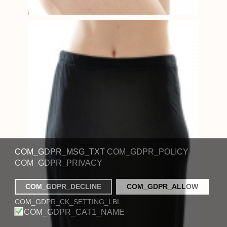
COM_GDPR_MSG_TXT
COM_GDPR_POLICY
COM_GDPR_PRIVACY
COM_GDPR_DECLINE
COM_GDPR_ALLOW
COM_GDPR_CK_SETTING_LBL
COM_GDPR_CAT1_NAME