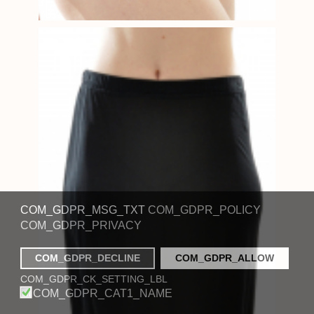
COM_GDPR_MSG_TXT
COM_GDPR_POLICY
COM_GDPR_PRIVACY
COM_GDPR_DECLINE
COM_GDPR_ALLOW
COM_GDPR_CK_SETTING_LBL
COM_GDPR_CAT1_NAME