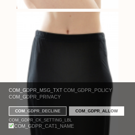
COM_GDPR_MSG_TXT
COM_GDPR_POLICY
COM_GDPR_PRIVACY
COM_GDPR_DECLINE
COM_GDPR_ALLOW
COM_GDPR_CK_SETTING_LBL
COM_GDPR_CAT1_NAME