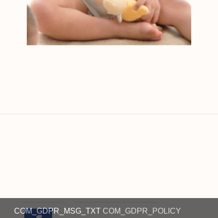
Impressum
Datenschutzerklärung
COM_GDPR_MSG_TXT
COM_GDPR_POLICY