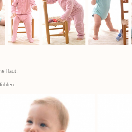
he Haut.
fohlen.