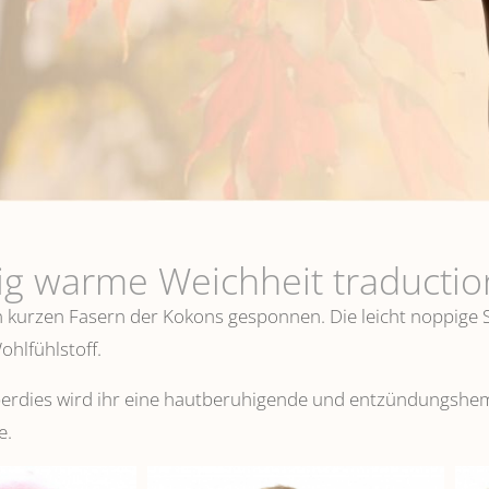
ig warme Weichheit traduction
n kurzen Fasern der Kokons gesponnen. Die leicht noppige S
hlfühlstoff.
überdies wird ihr eine hautberuhigende und entzündungsh
e.