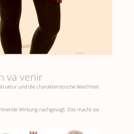
 va venir
truktur und die charakteristische Weichheit
emmende Wirkung nachgesagt. Das macht sie