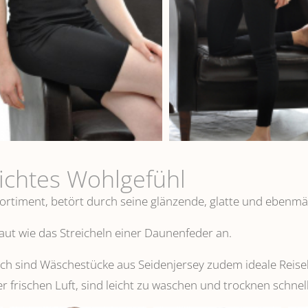
eichtes Wohlgefühl
ortiment, betört durch seine glänzende, glatte und ebenmä
 Haut wie das Streicheln einer Daunenfeder an.
 sind Wäschestücke aus Seidenjersey zudem ideale Reisebeg
er frischen Luft, sind leicht zu waschen und trocknen schnell