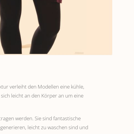
ktur verleiht den Modellen eine kühle,
 sich leicht an den Körper an um eine
tragen werden. Sie sind fantastische
regenerieren, leicht zu waschen sind und