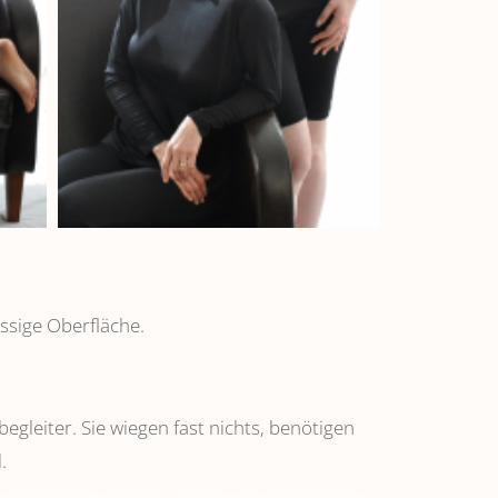
ssige Oberfläche.
leiter. Sie wiegen fast nichts, benötigen
.