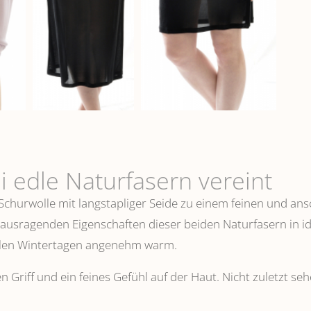
i edle Naturfasern vereint
 Schurwolle mit langstapliger Seide zu einem feinen und 
erausragenden Eigenschaften dieser beiden Naturfasern in i
ühlen Wintertagen angenehm warm.
n Griff und ein feines Gefühl auf der Haut. Nicht zuletzt s