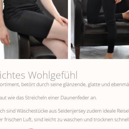
eichtes Wohlgefühl
ortiment, betört durch seine glänzende, glatte und ebenmä
 Haut wie das Streicheln einer Daunenfeder an.
 sind Wäschestücke aus Seidenjersey zudem ideale Reisebeg
er frischen Luft, sind leicht zu waschen und trocknen schnell