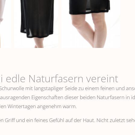
i edle Naturfasern vereint
 Schurwolle mit langstapliger Seide zu einem feinen und 
erausragenden Eigenschaften dieser beiden Naturfasern in i
ühlen Wintertagen angenehm warm.
n Griff und ein feines Gefühl auf der Haut. Nicht zuletzt s