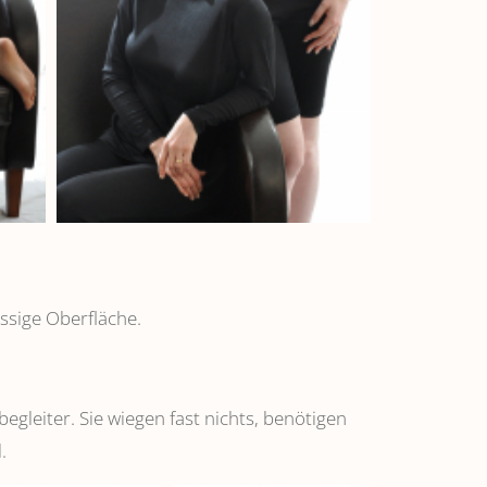
ssige Oberfläche.
leiter. Sie wiegen fast nichts, benötigen
.