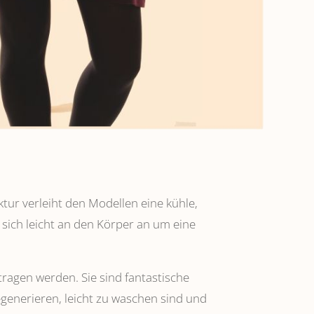
ktur verleiht den Modellen eine kühle,
 sich leicht an den Körper an um eine
tragen werden. Sie sind fantastische
regenerieren, leicht zu waschen sind und