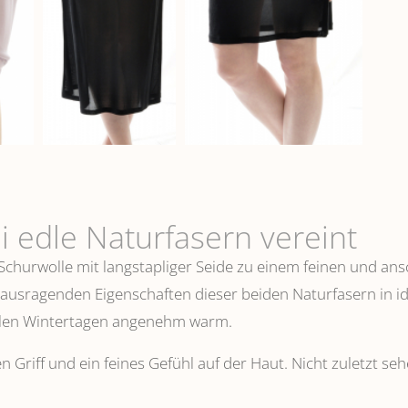
i edle Naturfasern vereint
 Schurwolle mit langstapliger Seide zu einem feinen und 
erausragenden Eigenschaften dieser beiden Naturfasern in i
ühlen Wintertagen angenehm warm.
n Griff und ein feines Gefühl auf der Haut. Nicht zuletzt s