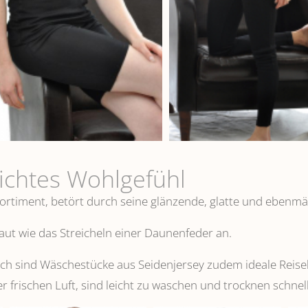
eichtes Wohlgefühl
ortiment, betört durch seine glänzende, glatte und ebenmä
 Haut wie das Streicheln einer Daunenfeder an.
 sind Wäschestücke aus Seidenjersey zudem ideale Reisebeg
er frischen Luft, sind leicht zu waschen und trocknen schnell