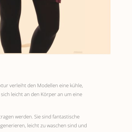
ktur verleiht den Modellen eine kühle,
 sich leicht an den Körper an um eine
tragen werden. Sie sind fantastische
regenerieren, leicht zu waschen sind und