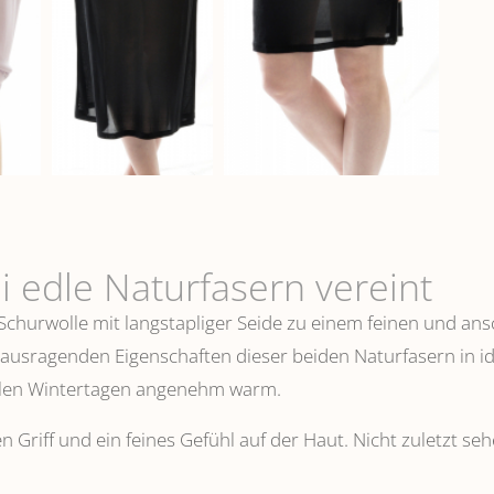
i edle Naturfasern vereint
 Schurwolle mit langstapliger Seide zu einem feinen und 
erausragenden Eigenschaften dieser beiden Naturfasern in i
ühlen Wintertagen angenehm warm.
n Griff und ein feines Gefühl auf der Haut. Nicht zuletzt s