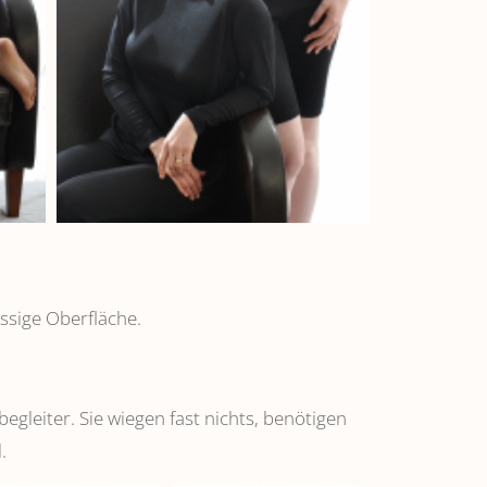
ssige Oberfläche.
leiter. Sie wiegen fast nichts, benötigen
.