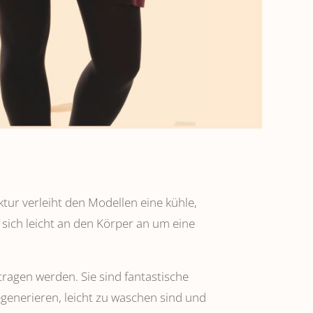
ktur verleiht den Modellen eine kühle,
 sich leicht an den Körper an um eine
tragen werden. Sie sind fantastische
regenerieren, leicht zu waschen sind und