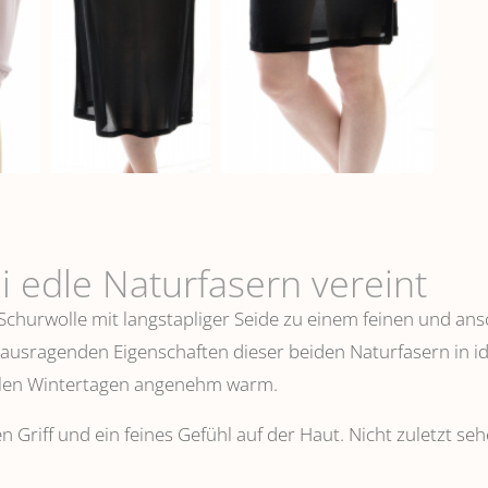
i edle Naturfasern vereint
 Schurwolle mit langstapliger Seide zu einem feinen und 
erausragenden Eigenschaften dieser beiden Naturfasern in i
ühlen Wintertagen angenehm warm.
n Griff und ein feines Gefühl auf der Haut. Nicht zuletzt s