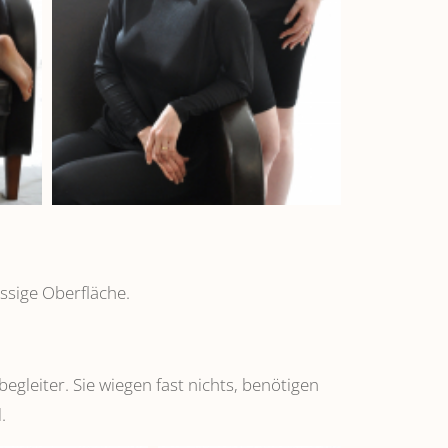
ssige Oberfläche.
leiter. Sie wiegen fast nichts, benötigen
.