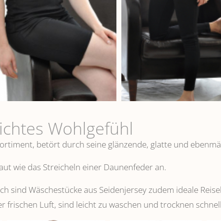
eichtes Wohlgefühl
ortiment, betört durch seine glänzende, glatte und ebenmä
 Haut wie das Streicheln einer Daunenfeder an.
 sind Wäschestücke aus Seidenjersey zudem ideale Reisebeg
er frischen Luft, sind leicht zu waschen und trocknen schnell