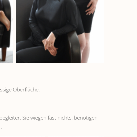
ssige Oberfläche.
leiter. Sie wiegen fast nichts, benötigen
.