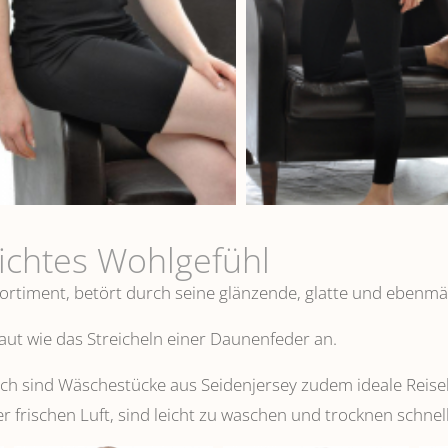
eichtes Wohlgefühl
ortiment, betört durch seine glänzende, glatte und ebenmä
 Haut wie das Streicheln einer Daunenfeder an.
 sind Wäschestücke aus Seidenjersey zudem ideale Reisebeg
er frischen Luft, sind leicht zu waschen und trocknen schnell