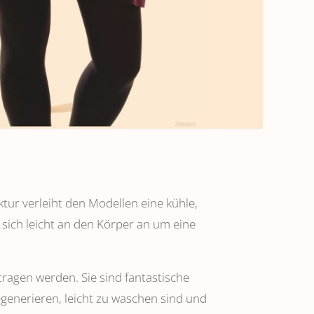
ktur verleiht den Modellen eine kühle,
 sich leicht an den Körper an um eine
tragen werden. Sie sind fantastische
regenerieren, leicht zu waschen sind und