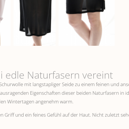
i edle Naturfasern vereint
 Schurwolle mit langstapliger Seide zu einem feinen und 
erausragenden Eigenschaften dieser beiden Naturfasern in i
ühlen Wintertagen angenehm warm.
n Griff und ein feines Gefühl auf der Haut. Nicht zuletzt s