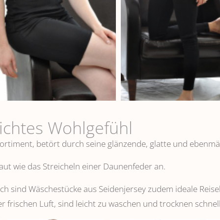
eichtes Wohlgefühl
ortiment, betört durch seine glänzende, glatte und ebenmä
 Haut wie das Streicheln einer Daunenfeder an.
 sind Wäschestücke aus Seidenjersey zudem ideale Reisebeg
er frischen Luft, sind leicht zu waschen und trocknen schnell