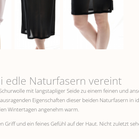
i edle Naturfasern vereint
 Schurwolle mit langstapliger Seide zu einem feinen und 
erausragenden Eigenschaften dieser beiden Naturfasern in i
ühlen Wintertagen angenehm warm.
n Griff und ein feines Gefühl auf der Haut. Nicht zuletzt s