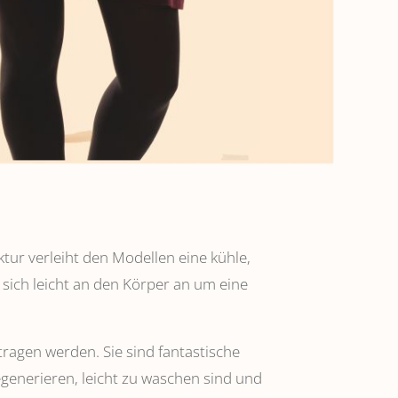
ktur verleiht den Modellen eine kühle,
 sich leicht an den Körper an um eine
tragen werden. Sie sind fantastische
regenerieren, leicht zu waschen sind und