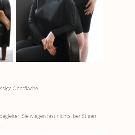
ssige Oberfläche.
leiter. Sie wiegen fast nichts, benötigen
.