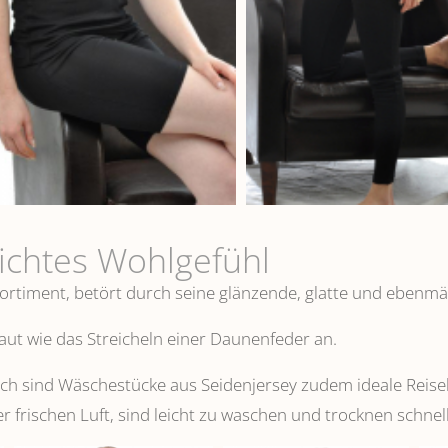
eichtes Wohlgefühl
ortiment, betört durch seine glänzende, glatte und ebenmä
 Haut wie das Streicheln einer Daunenfeder an.
 sind Wäschestücke aus Seidenjersey zudem ideale Reisebeg
er frischen Luft, sind leicht zu waschen und trocknen schnell