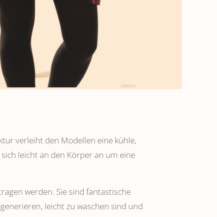
ktur verleiht den Modellen eine kühle,
 sich leicht an den Körper an um eine
tragen werden. Sie sind fantastische
regenerieren, leicht zu waschen sind und