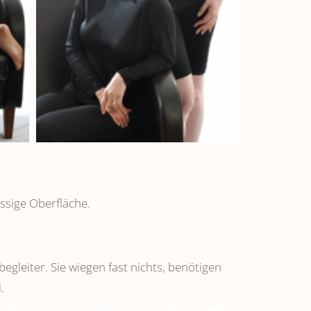
ssige Oberfläche.
leiter. Sie wiegen fast nichts, benötigen
.