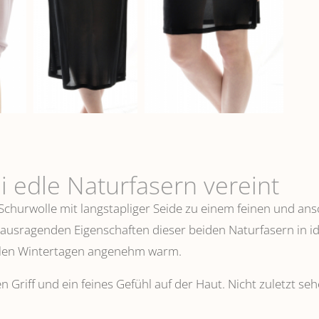
i edle Naturfasern vereint
 Schurwolle mit langstapliger Seide zu einem feinen und 
erausragenden Eigenschaften dieser beiden Naturfasern in i
ühlen Wintertagen angenehm warm.
n Griff und ein feines Gefühl auf der Haut. Nicht zuletzt s