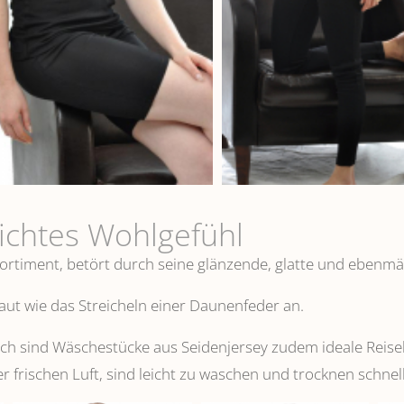
eichtes Wohlgefühl
ortiment, betört durch seine glänzende, glatte und ebenmä
 Haut wie das Streicheln einer Daunenfeder an.
 sind Wäschestücke aus Seidenjersey zudem ideale Reisebeg
er frischen Luft, sind leicht zu waschen und trocknen schnell