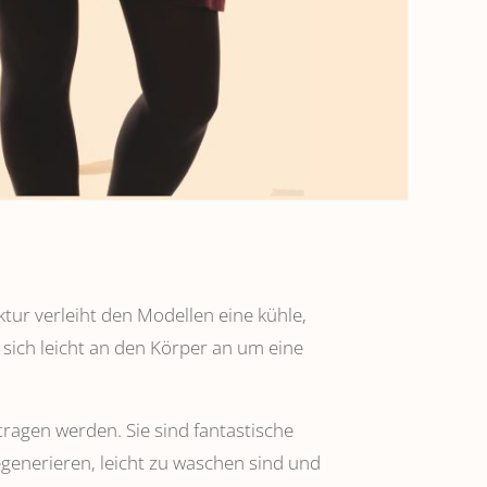
ktur verleiht den Modellen eine kühle,
 sich leicht an den Körper an um eine
tragen werden. Sie sind fantastische
regenerieren, leicht zu waschen sind und