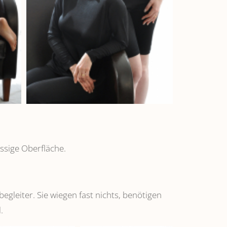
ssige Oberfläche.
leiter. Sie wiegen fast nichts, benötigen
.