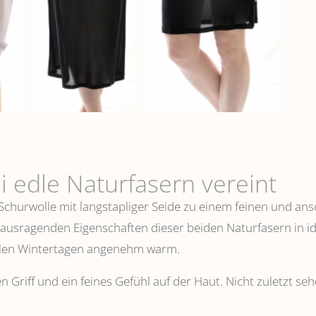
i edle Naturfasern vereint
 Schurwolle mit langstapliger Seide zu einem feinen und 
erausragenden Eigenschaften dieser beiden Naturfasern in i
ühlen Wintertagen angenehm warm.
n Griff und ein feines Gefühl auf der Haut. Nicht zuletzt s