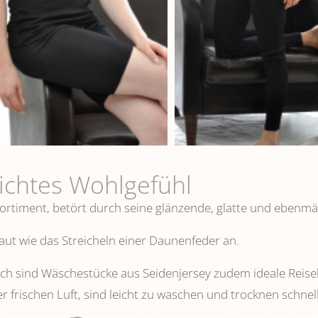
eichtes Wohlgefühl
ortiment, betört durch seine glänzende, glatte und ebenmä
 Haut wie das Streicheln einer Daunenfeder an.
 sind Wäschestücke aus Seidenjersey zudem ideale Reisebeg
er frischen Luft, sind leicht zu waschen und trocknen schnell