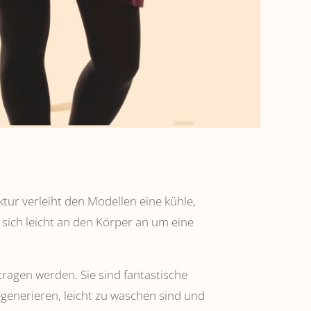
ktur verleiht den Modellen eine kühle,
 sich leicht an den Körper an um eine
tragen werden. Sie sind fantastische
regenerieren, leicht zu waschen sind und