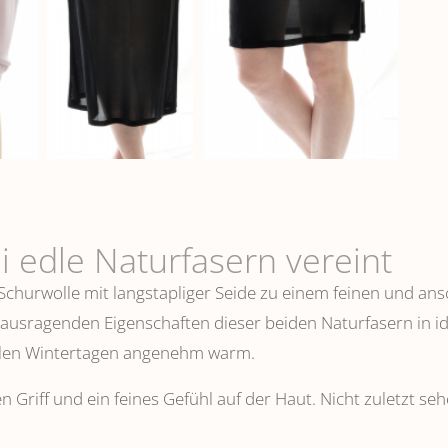
i edle Naturfasern vereint
 Schurwolle mit langstapliger Seide zu einem feinen und 
erausragenden Eigenschaften dieser beiden Naturfasern in i
ühlen Wintertagen angenehm warm.
n Griff und ein feines Gefühl auf der Haut. Nicht zuletzt s