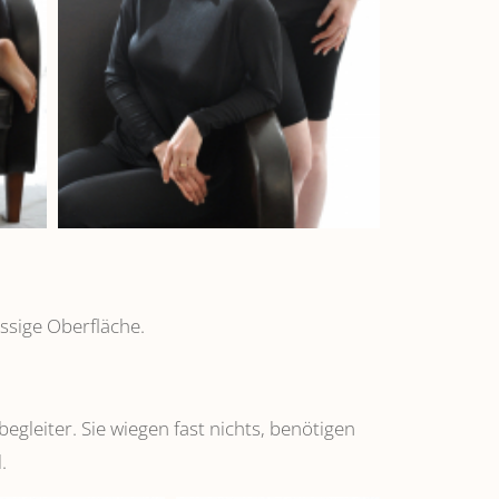
ssige Oberfläche.
leiter. Sie wiegen fast nichts, benötigen
.