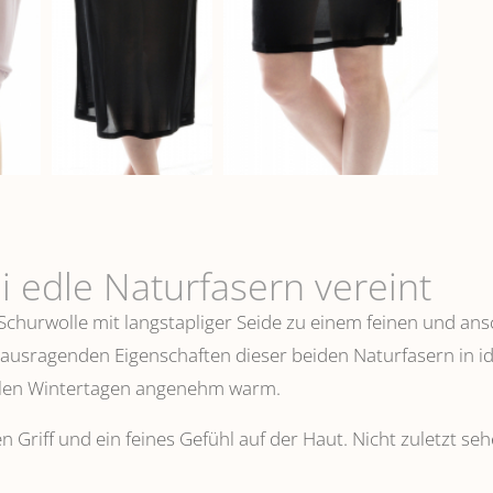
i edle Naturfasern vereint
 Schurwolle mit langstapliger Seide zu einem feinen und 
erausragenden Eigenschaften dieser beiden Naturfasern in i
ühlen Wintertagen angenehm warm.
n Griff und ein feines Gefühl auf der Haut. Nicht zuletzt s