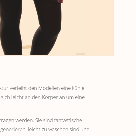
ktur verleiht den Modellen eine kühle,
 sich leicht an den Körper an um eine
tragen werden. Sie sind fantastische
regenerieren, leicht zu waschen sind und