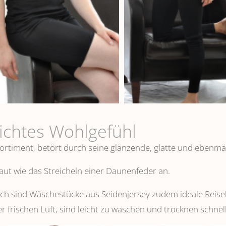
eichtes Wohlgefühl
ortiment, betört durch seine glänzende, glatte und ebenmä
 Haut wie das Streicheln einer Daunenfeder an.
 sind Wäschestücke aus Seidenjersey zudem ideale Reisebeg
er frischen Luft, sind leicht zu waschen und trocknen schnell