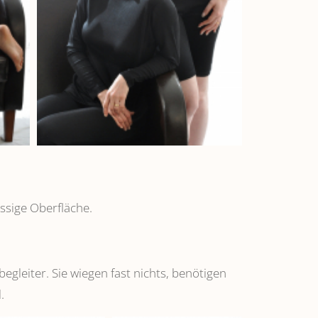
ssige Oberfläche.
leiter. Sie wiegen fast nichts, benötigen
.