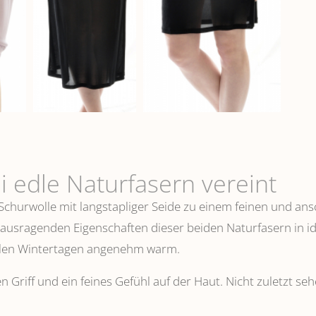
i edle Naturfasern vereint
 Schurwolle mit langstapliger Seide zu einem feinen und 
erausragenden Eigenschaften dieser beiden Naturfasern in i
ühlen Wintertagen angenehm warm.
n Griff und ein feines Gefühl auf der Haut. Nicht zuletzt s