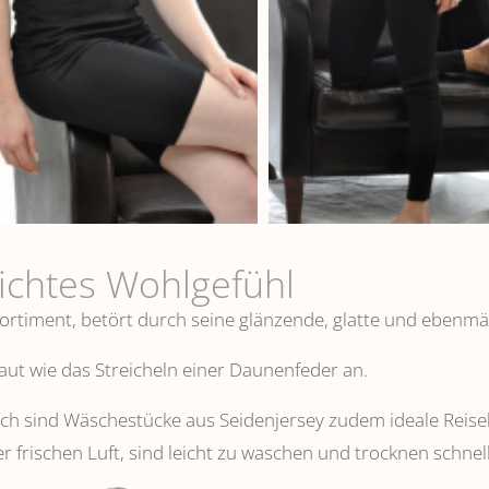
eichtes Wohlgefühl
ortiment, betört durch seine glänzende, glatte und ebenmä
 Haut wie das Streicheln einer Daunenfeder an.
 sind Wäschestücke aus Seidenjersey zudem ideale Reisebeg
er frischen Luft, sind leicht zu waschen und trocknen schnell