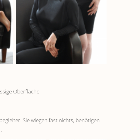
ssige Oberfläche.
leiter. Sie wiegen fast nichts, benötigen
.