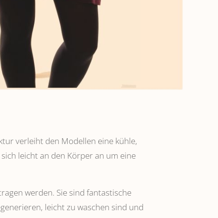
ktur verleiht den Modellen eine kühle,
 sich leicht an den Körper an um eine
tragen werden. Sie sind fantastische
regenerieren, leicht zu waschen sind und