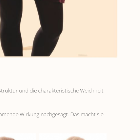
truktur und die charakteristische Weichheit
emmende Wirkung nachgesagt. Das macht sie