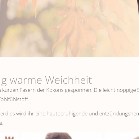
lig warme Weichheit
n kurzen Fasern der Kokons gesponnen. Die leicht noppige S
hlfühlstoff.
überdies wird ihr eine hautberuhigende und entzündungsh
e.