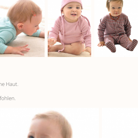
he Haut.
fohlen.